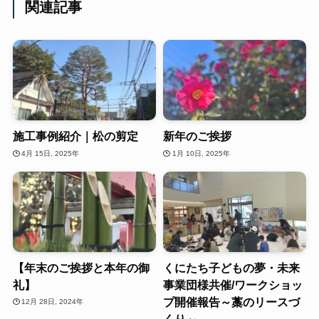
関連記事
施工事例紹介｜松の剪定
新年のご挨拶
4月 15日, 2025年
1月 10日, 2025年
【年末のご挨拶と本年の御
くにたち子どもの夢・未来
礼】
事業団様共催/ワークショッ
プ開催報告～藁のリースづ
12月 28日, 2024年
くり～